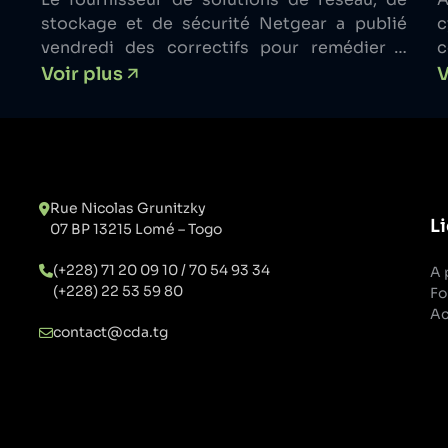
NETGEAR
stockage et de sécurité Netgear a publié
c
vendredi des correctifs pour remédier à
c
trois vulnérabilités affectant ses
d
Voir plus
V
commutateurs intelligents qui pourraient
p
être exploitées par un adversaire pour
obtenir le contrôle total d’un appareil
vulnérable.
Rue Nicolas Grunitzky
Li
07 BP 13215 Lomé – Togo
(+228) 71 20 09 10 / 70 54 93 34
A 
(+228) 22 53 59 80
Fo
Ac
contact@cda.tg