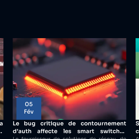
05
Fév
a
Le bug critique de contournement
S
ui
d’auth affecte les smart switches
c
Le fournisseur de solutions de réseau, de