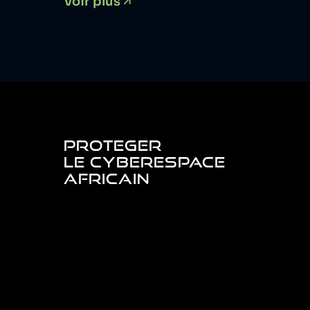
…
Voir plus
PROTEGER
LE CYBERESPACE
AFRICAIN