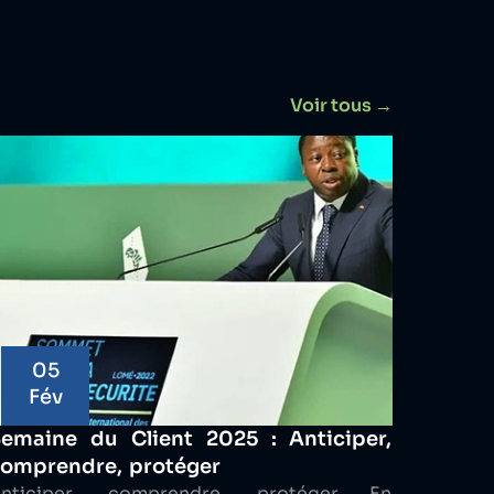
Voir tous →
05
Fév
emaine du Client 2025 : Anticiper,
omprendre, protéger
Anticiper, comprendre, protéger En