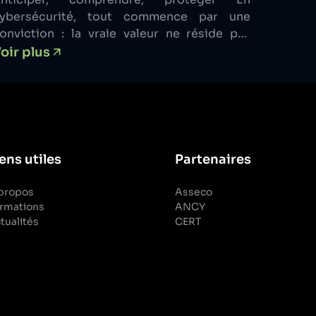
ybersécurité, tout commence par une
onviction : la vraie valeur ne réside pas
ans la réaction, mais dans la capacité à
oir plus
révoir.
ens utiles
Partenaires
propos
Asseco
rmations
ANCY
tualités
CERT