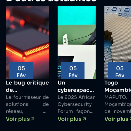
05
05
05
Fév
Fév
Fév
Le bug critique
Un
Tog
de
cyberespace
Moçambi
contournement
Le fournisseur de
africain
Le 2025 African
assinam
MAPUTO,
solutions de
Cybersecurity
Moçambiqu
d’auth affecte
résilient –
acordo
réseau, de
Forum façonne
de novem
les smart
Forum
estratégi
stockage et de
l’avenir
2025 O T
Voir plus
Voir plus
Voir plus
switches
africain sur la
para refo
sécurité Netgear
numérique du
Moçambiq
NETGEAR
cybersécurité
ciberseg