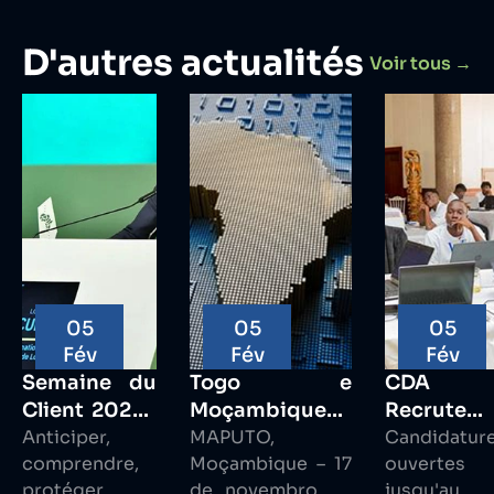
D'autres actualités
Voir tous →
05
05
05
Fév
Fév
Fév
Semaine du
Togo e
CDA
Client 2025 :
Moçambique
Recrute 
Anticiper,
Anticiper,
assinam
MAPUTO,
Chef d
Candidatur
comprendre,
Moçambique – 17
ouvertes
comprendre,
acordo
projet
protéger En
de novembro de
jusqu'au 
protéger
estratégico
senior SI