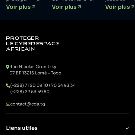
cybersécurité,
2025 O Togo e
octobre
Voir plus
Voir plus
Voir plus
para reforçar a
tout
Moçambique
2025 Cyb
cibersegurança
commence par
oficializaram um
Defense
em África
une conviction
novo acordo de
Africa
: la vraie valeur
cooperação em
renforce s
PROTEGER
ne réside pas
cibersegurança
équipe av
LE CYBERESPACE
AFRICAIN
dans la
que posiciona
le
réaction, mais
ambos os países
recrutemen
dans la
como atores-
d'un Chef 
Rue Nicolas Grunitzky
capacité à
chave no reforço
projet seni
07 BP 13215 Lomé – Togo
prévoir.
da resiliência
Systèmes
(+228) 71 20 09 10 / 70 54 93 34
digital em todo o
d'Informati
(+228) 22 53 59 80
continente
(SI).
africano.
contact@cda.tg
Liens utiles