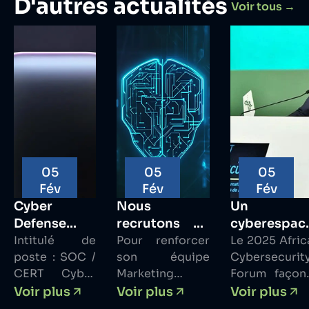
D'autres actualités
Voir tous →
05
05
05
Fév
Fév
Fév
Cyber
Nous
Un
Defense
recrutons un
cyberespac
Africa (CDA)
Intitulé de
Creative
Pour renforcer
africain
Le 2025 Afric
poste : SOC /
son équipe
Cybersecurit
recrute –
Media
résilient
CERT Cyber
Marketing &
Forum façon
SOC/CERT
Associate
Forum
Security
Communication,
l’avenir
Voir plus
Voir plus
Voir plus
Analyste
africain sur 
Analyst Level 1
Cyber Defense
numérique 