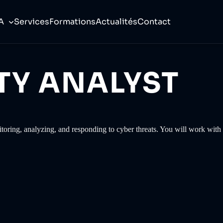
A
Services
Formations
Actualités
Contact
TY ANALYST
toring, analyzing, and responding to cyber threats. You will work with 