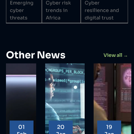
Emerging
Cyber risk
Cyber
cyber
trends in
resilience and
threats
Africa
digital trust
Other News
View all →
01
20
19